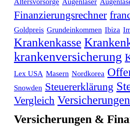
Altersvorsorge
Augenlaser
Augenlas
Finanzierungsrechner
fran
Goldpreis
Grundeinkommen
Ibiza
Im
Kranken
Krankenkasse
krankenversicherung
K
Offe
Lex USA
Masern
Nordkorea
St
Steuererklärung
Snowden
Versicherungen
Vergleich
Versicherungen & Fina