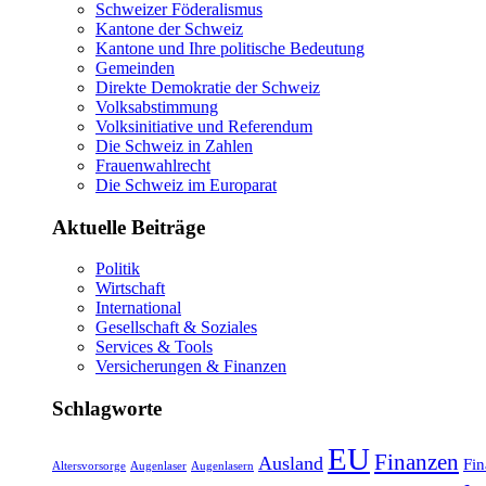
Schweizer Föderalismus
Kantone der Schweiz
Kantone und Ihre politische Bedeutung
Gemeinden
Direkte Demokratie der Schweiz
Volksabstimmung
Volksinitiative und Referendum
Die Schweiz in Zahlen
Frauenwahlrecht
Die Schweiz im Europarat
Aktuelle Beiträge
Politik
Wirtschaft
International
Gesellschaft & Soziales
Services & Tools
Versicherungen & Finanzen
Schlagworte
EU
Finanzen
Ausland
Fin
Altersvorsorge
Augenlaser
Augenlasern