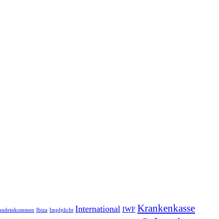
Krankenkasse
International
IWF
undeinkommen
Ibiza
Impfplicht