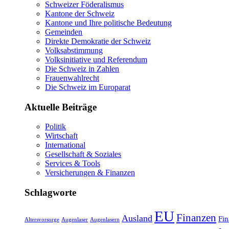
Schweizer Föderalismus
Kantone der Schweiz
Kantone und Ihre politische Bedeutung
Gemeinden
Direkte Demokratie der Schweiz
Volksabstimmung
Volksinitiative und Referendum
Die Schweiz in Zahlen
Frauenwahlrecht
Die Schweiz im Europarat
Aktuelle Beiträge
Politik
Wirtschaft
International
Gesellschaft & Soziales
Services & Tools
Versicherungen & Finanzen
Schlagworte
EU
Finanzen
Ausland
Fin
Altersvorsorge
Augenlaser
Augenlasern