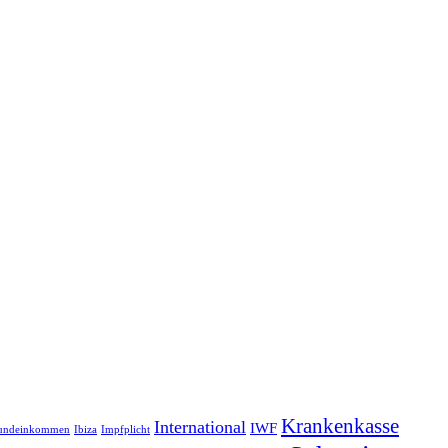
Krankenkasse
International
IWF
undeinkommen
Ibiza
Impfplicht